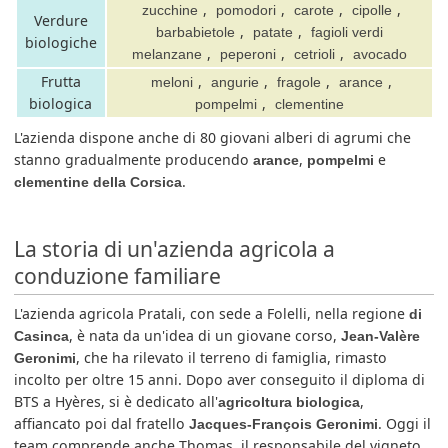
,
,
,
,
zucchine
pomodori
carote
cipolle
Verdure
,
,
barbabietole
patate
fagioli verdi
biologiche
,
,
,
melanzane
peperoni
cetrioli
avocado
Frutta
,
,
,
,
meloni
angurie
fragole
arance
biologica
,
pompelmi
clementine
L'azienda dispone anche di 80 giovani alberi di agrumi che
stanno gradualmente producendo
,
e
arance
pompelmi
.
clementine della Corsica
La storia di un'azienda agricola a
conduzione familiare
L'azienda agricola Pratali, con sede a Folelli, nella regione
di
, è nata da un'idea di un giovane corso,
Casinca
Jean-Valère
, che ha rilevato il terreno di famiglia, rimasto
Geronimi
incolto per oltre 15 anni. Dopo aver conseguito il diploma di
BTS a Hyères, si è dedicato all'
,
agricoltura biologica
affiancato poi dal fratello
. Oggi il
Jacques-François Geronimi
team comprende anche Thomas, il responsabile del vigneto,