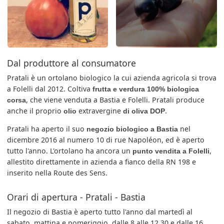
Dal produttore al consumatore
Pratali è un ortolano biologico la cui azienda agricola si trova
a Folelli dal 2012. Coltiva
frutta e verdura 100% biologica
, che viene venduta a Bastia e Folelli. Pratali produce
corsa
anche il proprio
extravergine
.
olio
di oliva DOP
Pratali ha aperto il suo
nel
negozio biologico a Bastia
dicembre 2016 al numero 10 di rue Napoléon, ed è aperto
tutto l'anno. L'ortolano ha ancora un
,
punto vendita a Folelli
allestito direttamente in azienda a fianco della RN 198 e
inserito nella Route des Sens.
Orari di apertura - Pratali - Bastia
Il negozio di Bastia è aperto tutto l'anno dal martedì al
sabato, mattina e pomeriggio, dalle 8 alle 12.30 e dalle 16