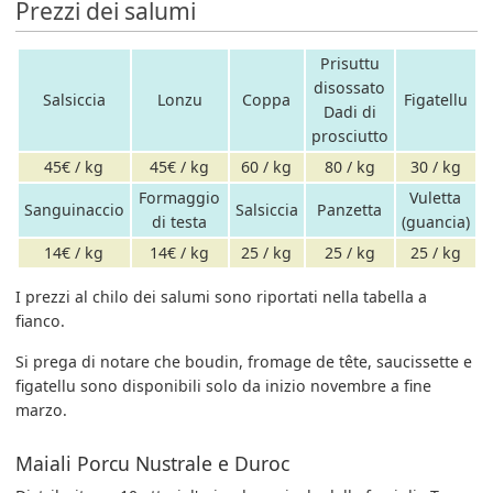
Prezzi dei salumi
Prisuttu
disossato
Salsiccia
Lonzu
Coppa
Figatellu
Dadi di
prosciutto
45€ / kg
45€ / kg
60 / kg
80 / kg
30 / kg
Formaggio
Vuletta
Sanguinaccio
Salsiccia
Panzetta
di testa
(guancia)
14€ / kg
14€ / kg
25 / kg
25 / kg
25 / kg
I prezzi al chilo dei salumi sono riportati nella tabella a
fianco.
Si prega di notare che boudin, fromage de tête, saucissette e
figatellu sono disponibili solo da inizio novembre a fine
marzo.
Maiali Porcu Nustrale e Duroc