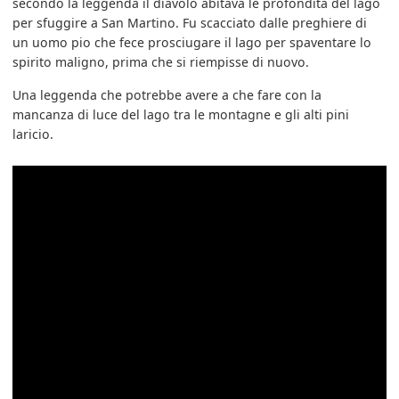
secondo la leggenda il diavolo abitava le profondità del lago
per sfuggire a San Martino. Fu scacciato dalle preghiere di
un uomo pio che fece prosciugare il lago per spaventare lo
spirito maligno, prima che si riempisse di nuovo.
Una leggenda che potrebbe avere a che fare con la
mancanza di luce del lago tra le montagne e gli alti pini
laricio.