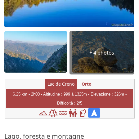
+ 4 photos
Lac de Creno
Orto
6.25 km - 2h00 - Altitudine : 999 à 1325m - Elevazione : 326m -
Difficoltà : 2/5
Lago, foresta e montagne