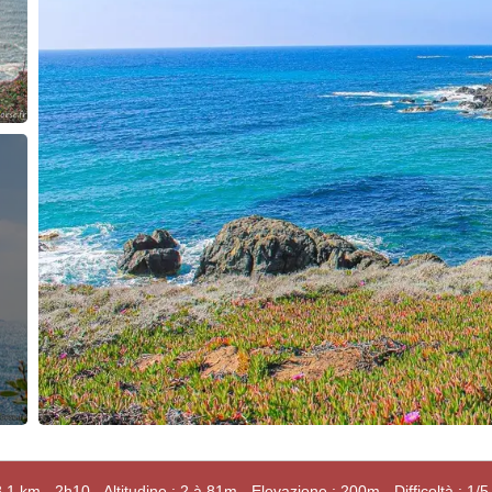
.1 km - 2h10 - Altitudine : 2 à 81m - Elevazione : 200m - Difficoltà : 1/5