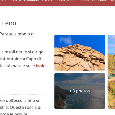
i Feno
 Parata, simbolo di
ciottoli neri e si dirige
aint-Antoine a Capo di
ta sul mare e sulle
isole
+ 3 photos
io dell'escursione si
stra. Questa roccia di
orda le origini