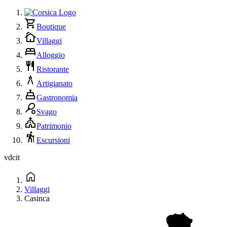
Boutique
Villaggi
Alloggio
Ristorante
Artigianato
Gastronomia
Svago
Patrimonio
Escursioni
vdc
it
Villaggi
Casinca