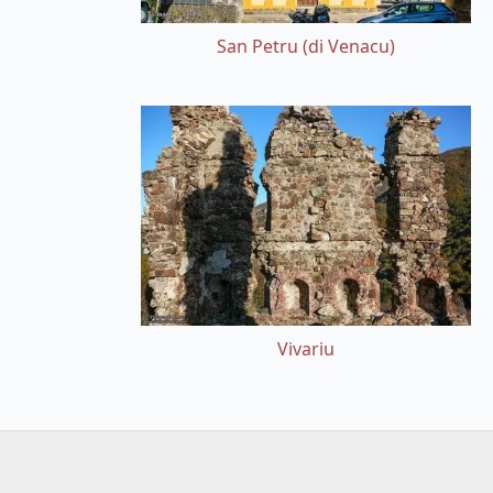
San Petru (di Venacu)
Vivariu