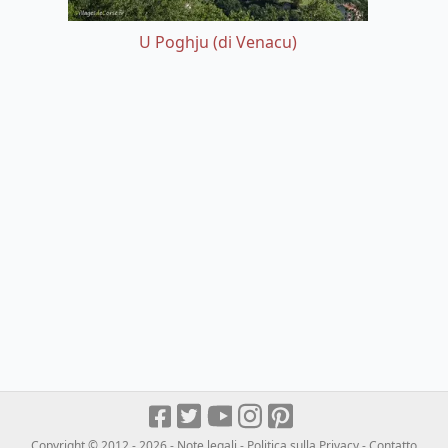
U Poghju (di Venacu)
Copyright © 2012 - 2026 -
Note legali
-
Politica sulla Privacy
-
Contatto