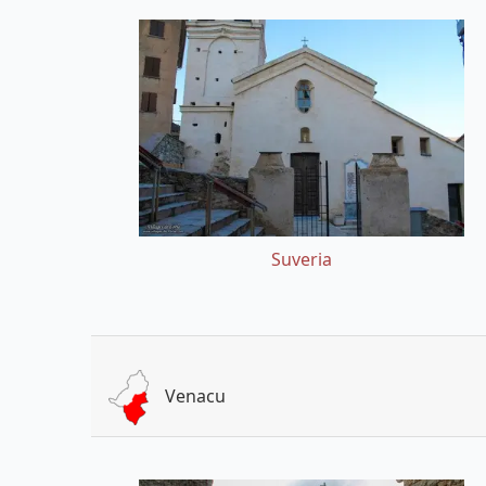
Suveria
Venacu