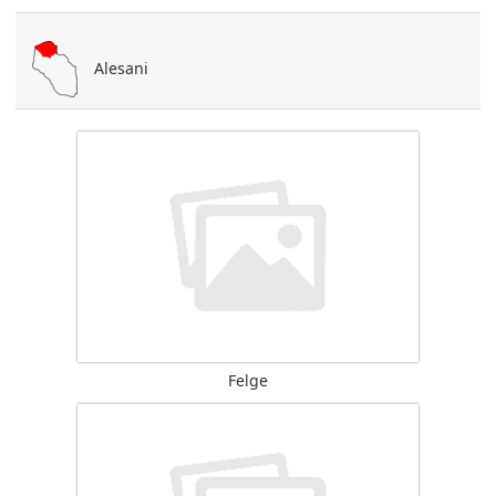
Alesani
Felge