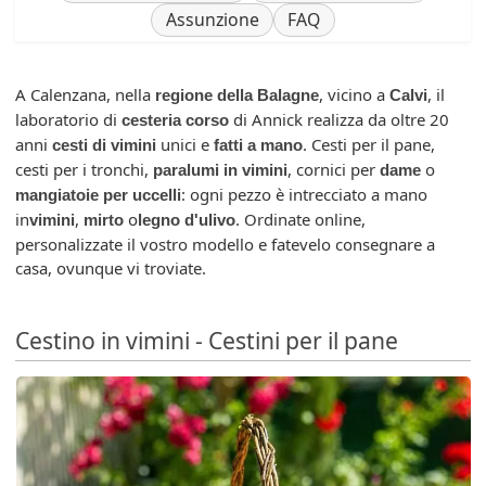
Assunzione
FAQ
A Calenzana, nella
, vicino a
, il
regione della Balagne
Calvi
laboratorio di
di Annick realizza da oltre 20
cesteria corso
anni
unici e
. Cesti per il pane,
cesti di vimini
fatti a mano
cesti per i tronchi,
, cornici per
o
paralumi in vimini
dame
: ogni pezzo è intrecciato a mano
mangiatoie per uccelli
in
,
o
. Ordinate online,
vimini
mirto
legno d'ulivo
personalizzate il vostro modello e fatevelo consegnare a
casa, ovunque vi troviate.
Cestino in vimini - Cestini per il pane