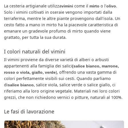
La cesteria artigianale utilizza
come il
o l'
.
vimini
mirto
olivo
Solo i vimini coltivati in oseraie vengono importati dalla
terraferma, mentre le altre piante provengono dall'isola. Un
cesto fatto a mano in mirto ha la piacevole caratteristica di
emanare un gradevole profumo di mirto quando viene
grattato, per tutta la sua durata.
I colori naturali del vimini
Il vimini proviene da diverse varietà di alberi o arbusti
appartenenti alla famiglia dei salici
(salice bianco, marrone,
), offrendo una vasta gamma di
rosso o viola, giallo, verde
colori perfettamente visibili sui cesti. Quando parliamo
di
, salice viola, salice verde o salice giallo, ci
salice bianco
riferiamo alla loro origine vegetale. Materiali nei loro colori
grezzi, che non richiedono vernici o pitture, naturali al 100%.
Le fasi di lavorazione