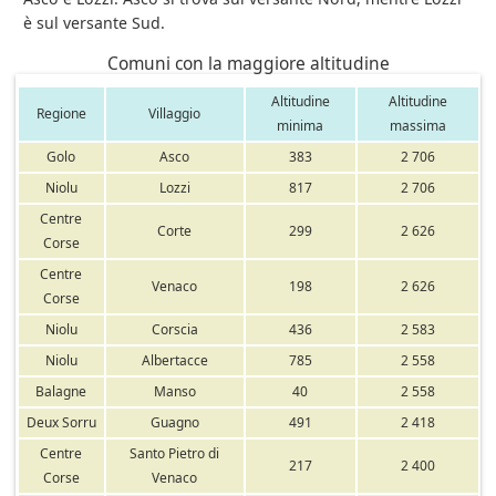
è sul versante Sud.
Comuni con la maggiore altitudine
Altitudine
Altitudine
Regione
Villaggio
minima
massima
Golo
Asco
383
2 706
Niolu
Lozzi
817
2 706
Centre
Corte
299
2 626
Corse
Centre
Venaco
198
2 626
Corse
Niolu
Corscia
436
2 583
Niolu
Albertacce
785
2 558
Balagne
Manso
40
2 558
Deux Sorru
Guagno
491
2 418
Centre
Santo Pietro di
217
2 400
Corse
Venaco