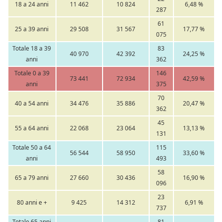
18 a 24 anni
11 462
10 824
6,48 %
287
61
25 a 39 anni
29 508
31 567
17,77 %
075
Totale 18 a 39
83
40 970
42 392
24,25 %
anni
362
Totale 0 a 39
146
73 441
72 934
42,59 %
anni
375
70
40 a 54 anni
34 476
35 886
20,47 %
362
45
55 a 64 anni
22 068
23 064
13,13 %
131
Totale 50 a 64
115
56 544
58 950
33,60 %
anni
493
58
65 a 79 anni
27 660
30 436
16,90 %
096
23
80 anni e +
9 425
14 312
6,91 %
737
Totale 65 anni
81