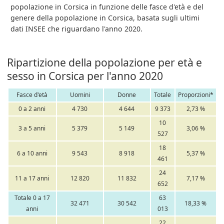
popolazione in Corsica in funzione delle fasce d'età e del
genere della popolazione in Corsica, basata sugli ultimi
dati INSEE che riguardano l'anno 2020.
Ripartizione della popolazione per età e
sesso in Corsica per l'anno 2020
Fasce d'età
Uomini
Donne
Totale
Proporzioni*
0 a 2 anni
4 730
4 644
9 373
2,73 %
10
3 a 5 anni
5 379
5 149
3,06 %
527
18
6 a 10 anni
9 543
8 918
5,37 %
461
24
11 a 17 anni
12 820
11 832
7,17 %
652
Totale 0 a 17
63
32 471
30 542
18,33 %
anni
013
22