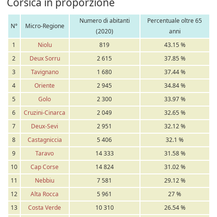
Corsica in proporzione
Numero di abitanti
Percentuale oltre 65
N°
Micro-Regione
(2020)
anni
1
Niolu
819
43.15 %
2
Deux Sorru
2 615
37.85 %
3
Tavignano
1 680
37.44 %
4
Oriente
2 945
34.84 %
5
Golo
2 300
33.97 %
6
Cruzini-Cinarca
2 049
32.65 %
7
Deux-Sevi
2 951
32.12 %
8
Castagniccia
5 406
32.1 %
9
Taravo
14 333
31.58 %
10
Cap Corse
14 824
31.02 %
11
Nebbiu
7 581
29.12 %
12
Alta Rocca
5 961
27 %
13
Costa Verde
10 310
26.54 %