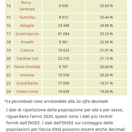
Rocca -
14
9 036
25.63 %
Sartenais
15
Fiumorbu
8 915
25.44 %
16
Balagne
23 448
24.96 %
17
Grand Ajaccio
81 684
23.23 %
18
Prunelli
8 361
22.56 %
19
Casinca
10 023
21.91 %
20
Extrême Sud
23 270
21.13 %
21
Plaine Orientale
6 707
20.44 %
22
Gravona
10 554
20.26 %
23
Grand Bastia
77 090
19.51 %
24
Centre Corse
10 839
19.04 %
*Le percentuali sono arrotondate alla 2a cifra decimale.
I dati di ripartizione della popolazione per età e per sesso,
riguardano l'anno 2020, questi sono i dati più recenti
forniti dall'INSEE. I dati dell'INSEE sul conteggio delle
popolazioni per fascia d'età possono essere anche decimali