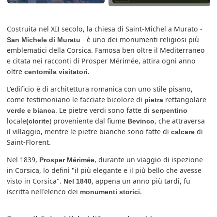
Costruita nel XII secolo, la chiesa di Saint-Michel a Murato -
- è uno dei monumenti religiosi più
San Michele di Muratu
emblematici della Corsica. Famosa ben oltre il Mediterraneo
e citata nei racconti di Prosper Mérimée, attira ogni anno
oltre
.
centomila visitatori
L'edificio è di architettura romanica con uno stile pisano,
come testimoniano le facciate bicolore di
rettangolare
pietra
. Le pietre verdi sono fatte di
verde e bianca
serpentino
locale
) proveniente dal fiume
, che attraversa
(clorite
Bevinco
il villaggio, mentre le pietre bianche sono fatte di
di
calcare
Saint-Florent.
Nel 1839,
, durante un viaggio di ispezione
Prosper Mérimée
in Corsica, lo definì "il più elegante e il più bello che avesse
visto in Corsica".
, appena un anno più tardi, fu
Nel 1840
iscritta nell'elenco dei
.
monumenti storici