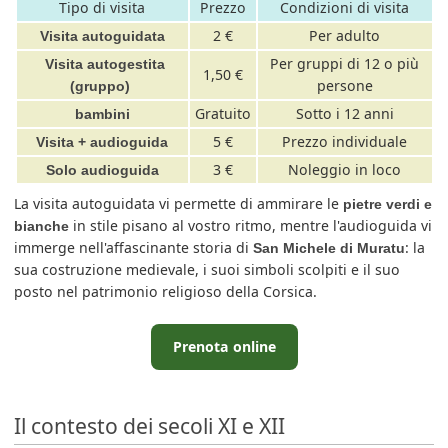
Tipo di visita
Prezzo
Condizioni di visita
2 €
Per adulto
Visita autoguidata
Per gruppi di 12 o più
Visita autogestita
1,50 €
persone
(gruppo)
Gratuito
Sotto i 12 anni
bambini
5 €
Prezzo individuale
Visita + audioguida
3 €
Noleggio in loco
Solo audioguida
La visita autoguidata vi permette di ammirare le
pietre verdi e
in stile pisano al vostro ritmo, mentre l'audioguida vi
bianche
immerge nell'affascinante storia di
: la
San Michele di Muratu
sua costruzione medievale, i suoi simboli scolpiti e il suo
posto nel patrimonio religioso della Corsica.
Prenota online
Il contesto dei secoli XI e XII