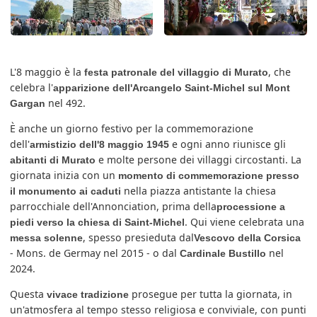
L'8 maggio è la
, che
festa patronale del villaggio di Murato
celebra l'
apparizione dell'Arcangelo Saint-Michel sul Mont
nel 492.
Gargan
È anche un giorno festivo per la commemorazione
dell'
e ogni anno riunisce gli
armistizio dell'8 maggio 1945
e molte persone dei villaggi circostanti. La
abitanti di Murato
giornata inizia con un
momento di commemorazione presso
nella piazza antistante la chiesa
il monumento ai caduti
parrocchiale dell'Annonciation, prima della
processione a
. Qui viene celebrata una
piedi verso la chiesa di Saint-Michel
, spesso presieduta dal
messa solenne
Vescovo della Corsica
- Mons. de Germay nel 2015 - o dal
nel
Cardinale Bustillo
2024.
Questa
prosegue per tutta la giornata, in
vivace tradizione
un'atmosfera al tempo stesso religiosa e conviviale, con punti