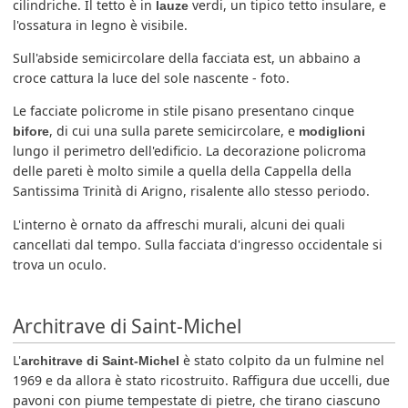
cilindriche. Il tetto è in
verdi, un tipico tetto insulare, e
lauze
l'ossatura in legno è visibile.
Sull'abside semicircolare della facciata est, un abbaino a
croce cattura la luce del sole nascente - foto.
Le facciate policrome in stile pisano presentano cinque
, di cui una sulla parete semicircolare, e
bifore
modiglioni
lungo il perimetro dell'edificio. La decorazione policroma
delle pareti è molto simile a quella della Cappella della
Santissima Trinità di Arigno, risalente allo stesso periodo.
L'interno è ornato da affreschi murali, alcuni dei quali
cancellati dal tempo. Sulla facciata d'ingresso occidentale si
trova un oculo.
Architrave di Saint-Michel
L'
è stato colpito da un fulmine nel
architrave di Saint-Michel
1969 e da allora è stato ricostruito. Raffigura due uccelli, due
pavoni con piume tempestate di pietre, che tirano ciascuno