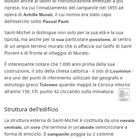
dovuto anche ai lavori di ristrutturazione effettuati a più
riprese, tra cui l'innalzamento del campanile nel 1855 ad
opera di
, il cui nonno era stato capo
Achille Murati
dell'esercito sotto
.
Pascal Paoli
Saint-Michel si distingue non solo per la sua età e la sua
tipicità, ma anche per la
particolare
, al centro
sua
posizione
di un ampio terreno murato che si affaccia sul Golfo di Saint
Florent e di fronte al villaggio di Murato.
È interessante notare che 1.000 anni prima della sua
costruzione, il sito della chiesa cattolica - il sito di
-
Lourinion
era uno dei punti di riferimento utilizzati dal geografo e
astrologo greco
quando mappò la Corsica intorno
Tolomeo
all'anno 150. Cfr. punto 42 cliccando sulla miniatura:
Struttura dell'edificio
La struttura esterna di Saint-Michel è costituita da una
navata
, un
che termina in un'
semicircolare a
centrale
coro
abside
forma di emiciclo. Il
poggia su 2 colonne
campanile