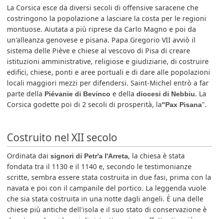
La Corsica esce da diversi secoli di offensive saracene che
costringono la popolazione a lasciare la costa per le regioni
montuose. Aiutata a più riprese da Carlo Magno e poi da
un'alleanza genovese e pisana. Papa Gregorio VII avviò il
sistema delle Piève e chiese al vescovo di Pisa di creare
istituzioni amministrative, religiose e giudiziarie, di costruire
edifici, chiese, ponti e aree portuali e di dare alle popolazioni
locali maggiori mezzi per difendersi. Saint-Michel entrò a far
parte della
e della
. La
Piévanie di Bevinco
diocesi di Nebbiu
Corsica godette poi di 2 secoli di prosperità, la
".
"Pax Pisana
Costruito nel XII secolo
Ordinata dai
, la chiesa è stata
signori di Petr'a l'Arreta
fondata tra il 1130 e il 1140 e, secondo le testimonianze
scritte, sembra essere stata costruita in due fasi, prima con la
navata e poi con il campanile del portico. La leggenda vuole
che sia stata costruita in una notte dagli angeli. È una delle
chiese più antiche dell'isola e il suo stato di conservazione è