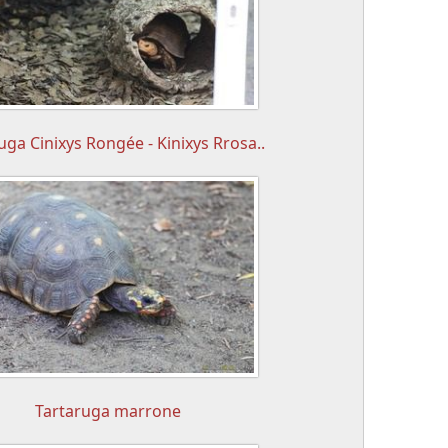
uga Cinixys Rongée - Kinixys Rrosa..
Tartaruga marrone