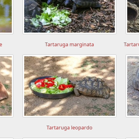
e
Tartaruga marginata
Tartar
Tartaruga leopardo