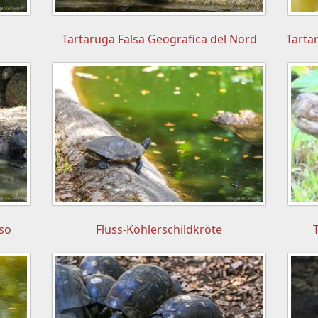
Tartaruga Falsa Geografica del Nord
Tarta
sso
Fluss-Köhlerschildkröte